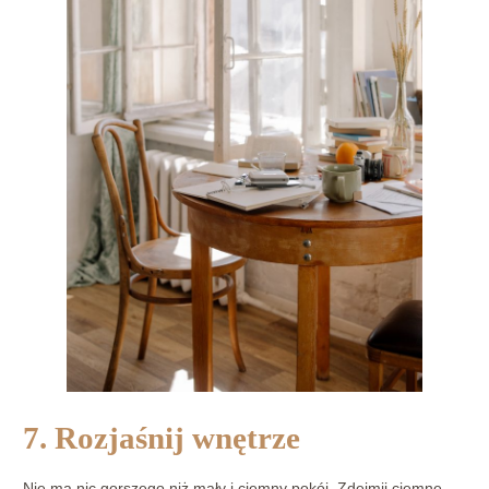
7. Rozjaśnij wnętrze
Nie ma nic gorszego niż mały i ciemny pokój. Zdejmij ciemne,