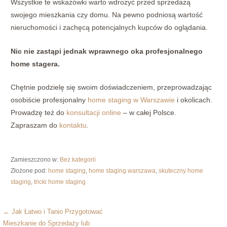
Wszystkie te wskazówki warto wdrożyć przed sprzedażą
swojego mieszkania czy domu. Na pewno podniosą wartość
nieruchomości i zachęcą potencjalnych kupców do oglądania.
Nic nie zastąpi jednak wprawnego oka profesjonalnego
home stagera.
Chętnie podzielę się swoim doświadczeniem, przeprowadzając
osobiście profesjonalny
home staging w Warszawie
i okolicach.
Prowadzę też do
konsultacji online
– w całej Polsce.
Zapraszam do
kontaktu
.
Zamieszczono w:
Bez kategorii
Złożone pod:
home staging
,
home staging warszawa
,
skuteczny home
staging
,
tricki home staging
← Jak Łatwo i Tanio Przygotować
N
Mieszkanie do Sprzedaży lub