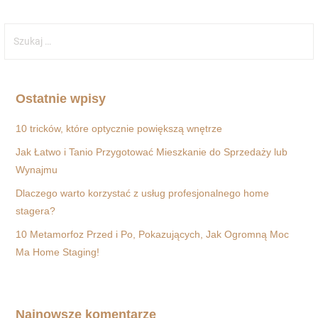
S
z
u
k
Ostatnie wpisy
a
j
10 tricków, które optycznie powiększą wnętrze
:
Jak Łatwo i Tanio Przygotować Mieszkanie do Sprzedaży lub
Wynajmu
Dlaczego warto korzystać z usług profesjonalnego home
stagera?
10 Metamorfoz Przed i Po, Pokazujących, Jak Ogromną Moc
Ma Home Staging!
Najnowsze komentarze