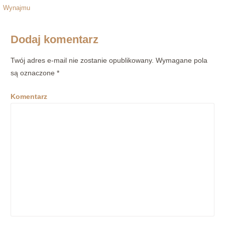
a
Wynajmu
w
Dodaj komentarz
i
g
Twój adres e-mail nie zostanie opublikowany.
Wymagane pola
są oznaczone
*
a
c
Komentarz
j
a
w
p
i
s
u