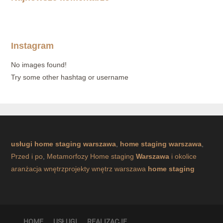
Instagram
No images found!
Try some other hashtag or username
usługi home staging warszawa
,
home staging warszawa
,
Przed i po
,
Metamorfozy
Home staging
Warszawa
i okolice
aranżacja wnętrz
projekty wnętrz warszawa
home staging
HOME
USŁUGI
REALIZACJE