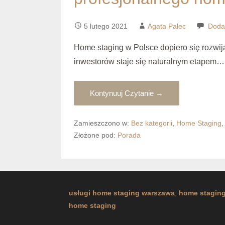
5 lutego 2021
Agata Palec
Doda
Home staging w Polsce dopiero się rozwij
inwestorów staje się naturalnym etapem…
Kontynuuj Czytanie →
Zamieszczono w:
Bez kategorii
,
Home Staging
Złożone pod:
Porada
usługi home staging warszawa
,
home stagin
home staging