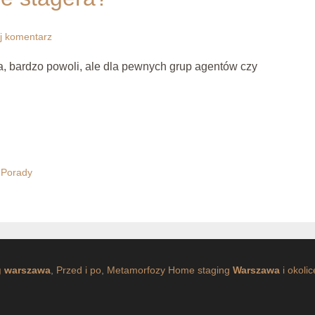
j komentarz
a, bardzo powoli, ale dla pewnych grup agentów czy
,
Porady
g warszawa
,
Przed i po
,
Metamorfozy
Home staging
Warszawa
i okolic