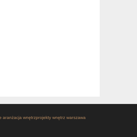
e
aranżacja wnętrz
projekty wnętrz warszawa