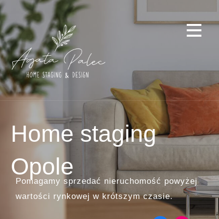
P
r
z
e
j
d
ź
d
o
t
Home staging
r
e
ś
Opole
c
i
Pomagamy sprzedać nieruchomość powyżej
wartości rynkowej w krótszym czasie.