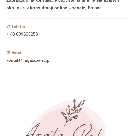
Zapraszam na konsultacje osobiste na terenie
Warszawy i
okolic
oraz
konsultacji online – w całej Polsce
.
✆ Telefon
+ 48 609669253
✉ Email
kontakt@agatapalec.pl